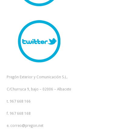
Pregón Exterior y Comunicación S.L.
C/Churruca 9, bajo – 02006 – Albacete
t. 967 668 166
f. 967 668 168
e. correo@pregon.net